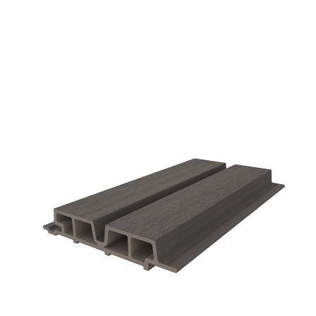
Fassade Castellation Pro 65 - UH130
2
/
2