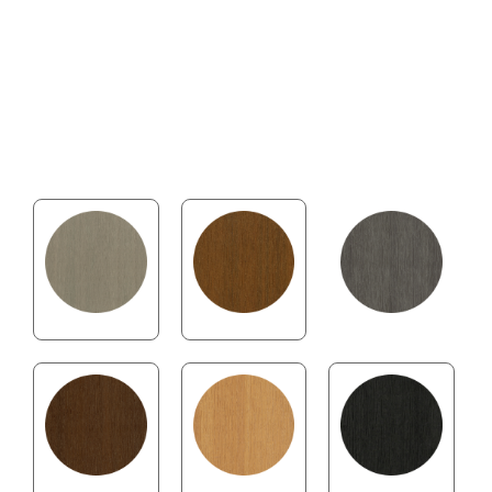
makellose Oberfläche
Castellation Pro 65 ist mehr als ein Fassadenprofil –
es ist eine stilvolle Entscheidung für Design,
Langlebigkeit und ein gutes Gefühl.
ANTIQUE
TEAK
SILVER GRAY
IPE
RED CEDAR
EBONY