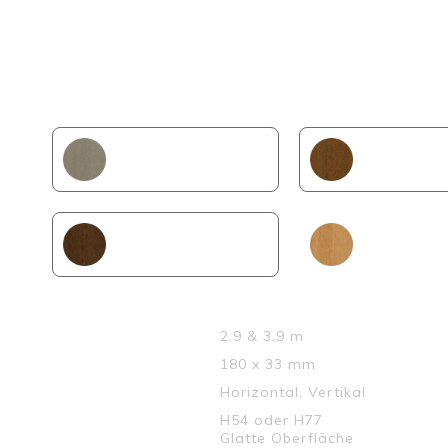
Castellation Pro 65 ist mehr als ein Fassadenprofil – e
Langlebigkeit und ein gutes Gefühl.
ANTIQUE
TEAK
IPE
RED CEDA
LÄNGEN :
2.9 & 3.9 m
Teile
DIMENSION :
180 x 33 mm
INSTALLATION :
Horizontal, Vertikal
MUSTER :
H54 oder H77
Glatte Oberfläche