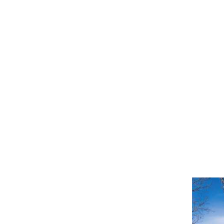
Pro 65 - UH130
ktur.
e Ihrer Fassade eine eindrucksvolle
erne, lineare Optik, die sowohl