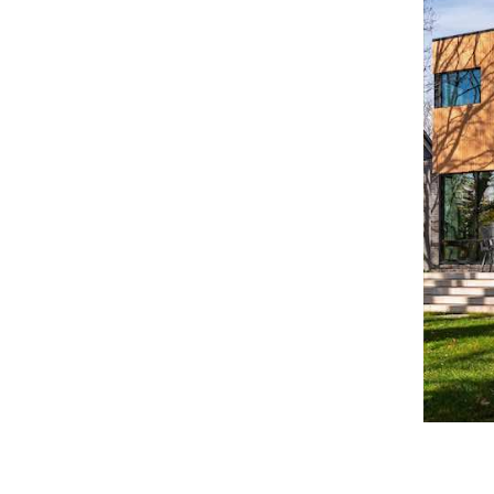
rahlt – perfekt für designorientierte
 unterstreichen nicht nur die Form Ihres
lbstbewusst und dennoch naturnah im Look.
raShield®-Schutzschicht dauerhaft erhalten –
eses Profil Ästhetik mit Nachhaltigkeit – für
noch überzeugt.
en mit Charakter
nologie
n, kein Nachbehandeln
 Kunststoff
e Oberfläche