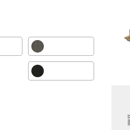
s ist eine stilvolle Entscheidung für Design,
SILVER GRAY
R
EBONY
↓ Datenblatt downloaden
n