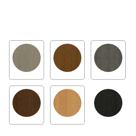
Bringen Sie Architektur und Ästhetik in Einklang – mit
Castellation Pro 35 schaffen Sie eine
Fassade, die nachhaltig begeistert.
ANTIQUE
TEAK
SILVER GRAY
IPE
RED CEDAR
EBONY