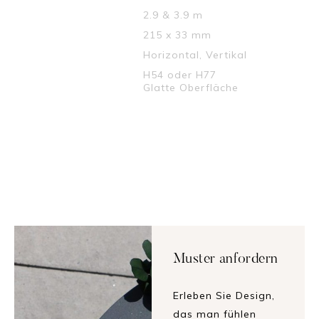
LÄNGEN :
2.9 & 3.9 m
DIMENSION :
215 x 33 mm
INSTALLATION :
Horizontal, Vertikal
MUSTER :
H54 oder H77
Glatte Oberfläche
↓ Datenblatt downloaden
Teilen
Muster anfordern
Erleben Sie Design,
das man fühlen