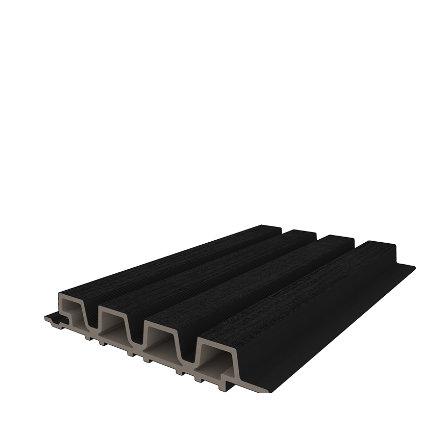
Fassade Castellation Pro 35 - UH108
2
/
4