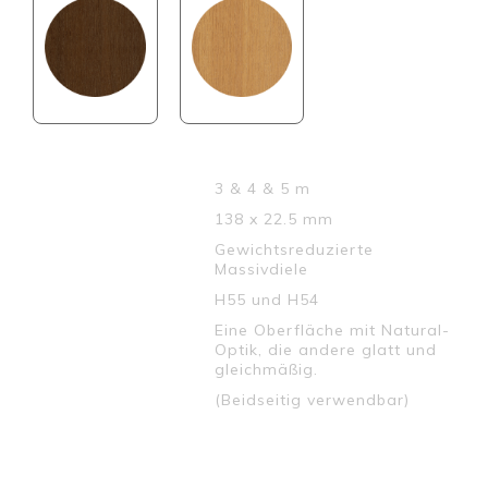
IPE
RED CEDAR
LÄNGEN :
3 & 4 & 5 m
DIMENSION :
138 x 22.5 mm
TYP :
Gewichtsreduzierte
Massivdiele
MUSTERN :
H55 und H54
Eine Oberfläche mit Natural-
Optik, die andere glatt und
gleichmäßig.
(Beidseitig verwendbar)
↓ Datenblatt downloaden
Teilen