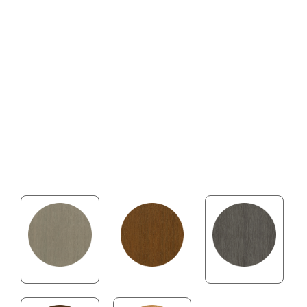
• Pflegeleicht & splitterfrei – ideal auch barfuß
• Verdecktes Clip-System für elegante Optik
Deluxe – für Terrassen mit Charakter
Für alle, die nicht einfach nur eine Terrasse wollen,
sondern ein dauerhaft schönes Outdoor-Erlebnis. Mit
DELUXE holen Sie sich Wertigkeit, Komfort und
Design in den Garten – dauerhaft, nachhaltig und
stilvoll.
ANTIQUE
TEAK
SILVER GRAY