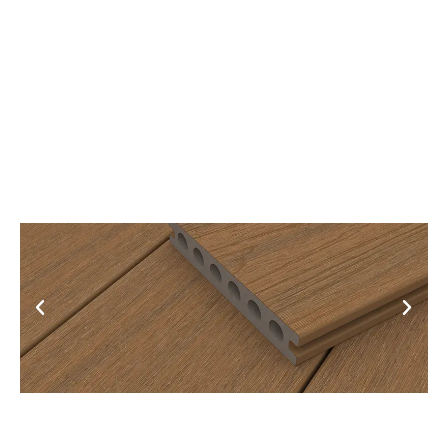
Terassendiele Deluxe - UH02
2
/
7