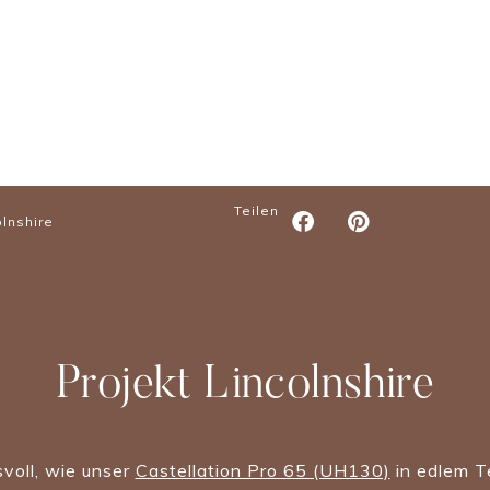
Teilen
olnshire
Projekt Lincolnshire
svoll, wie unser
Castellation Pro 65 (UH130)
in edlem Te