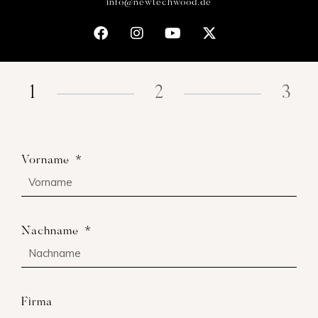
info@newtechwood.de
1
2
3
Vorname
Nachname
Firma